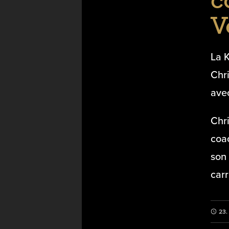
c
V
La 
Chri
avec
Chri
coa
son
carr
23.