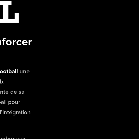
L
nforcer
ootball
une
b.
ente de sa
ball pour
’intégration
nombreuses