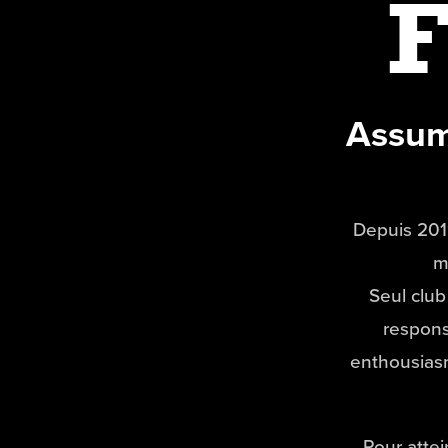
Assume
Depuis 201
m
Seul club
responsa
enthousiasm
Pour atte