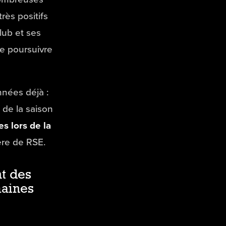
très positifs
lub et ses
de poursuivre
nées déjà :
 de la saison
es lors de la
re de RSE.
t des
maines