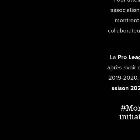
associations
montrent 
collaborateu
La
Pro Lea
après avoir 
2019-2020,
saison 20
#Mor
initi