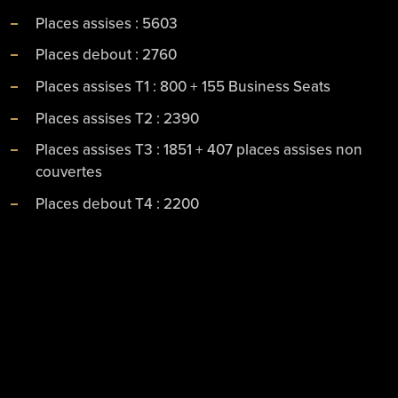
Places assises : 5603
Places debout : 2760
Places assises T1 : 800 + 155 Business Seats
Places assises T2 : 2390
Places assises T3 : 1851 + 407 places assises non
couvertes
Places debout T4 : 2200
Places debout T1bis : 560
Projecteurs : Hauteur par mât : 38 mètres / Lampes
par mât : 21 / 800 LUX
Chauffage du gazon : Oui
Système d’arrosage : Oui
Nombre de comptoirs extérieurs : 4 comptoirs