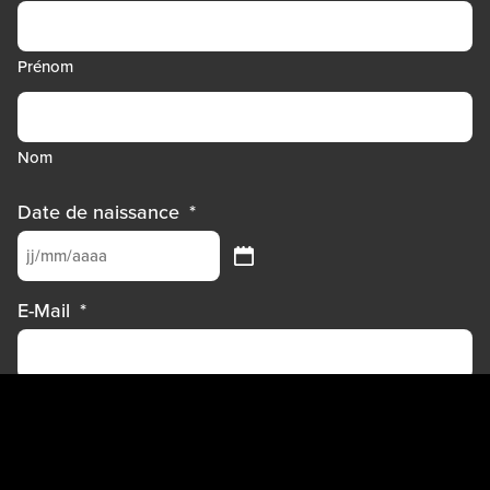
Prénom
Nom
Date de naissance
*
JJ
slash
MM
E-Mail
*
slash
AAAA
Téléphone
*