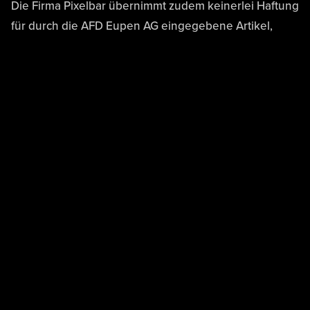
Die Firma Pixelbar übernimmt zudem keinerlei Haftung
für durch die AFD Eupen AG eingegebene Artikel,
Fotos, Texte und Dokumente. Für die Inhalte der
Website ist ausschließlich der Kunde selber
verantwortlich.
Erhebung und Verarbeitung von
Daten
Der Schutz Ihrer personenbezogenen Daten bei der
Erhebung, Verarbeitung und Nutzung anlässlich Ihres
Besuchs auf unserer Webseite ist uns ein wichtiges
Anliegen. Ihre Daten werden im Rahmen der
gesetzlichen Vorschriften geschützt. Nachfolgend
findest Du Informationen, welche Daten während Ihres
Besuchs auf der Webseite erfasst und wie diese
genutzt werden: