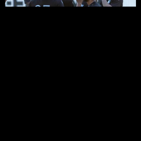
CLUB
TEAM PANDA
La KAS Eupen s’impose 8-0 contre Aywaille en
match amical
29. JUILLET 2026