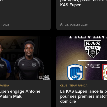
KAS Eupen
ET 2026
25. JUILLET 2026
 PANDA
CLUB
TEAM PANDA
upen engage Antoine
La KAS Eupen lance la 
t Malam Malu
pour ses premiers matc
domicile