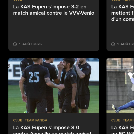
La KAS Eupen s’impose 3-2 en
La KAS E
match amical contre le VVV-Venlo
mettent f
d’un com
1. AOÛT 2026
1. AOÛT 
CLUB
TEAM PANDA
CLUB
TEAM
La KAS Eupen s’impose 8-0
La KAS E
contre Aywaille en match amical
au FC Wil