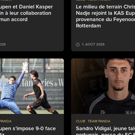
upen et Daniel Kasper
Le milieu de terrain Chri
in à leur collaboration
Nadje rejoint la KAS Eu
mun accord
provenance du Feyenoo
Rotterdam
2026
1. AOÛT 2026
 PANDA
CLUB
TEAM PANDA
upen s’impose 9-0 face
Sandro Vidigal, jeune ta
tz
portugais, passe du SC 