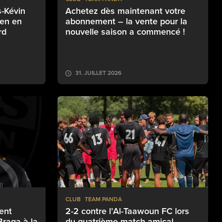
s-Kévin
Achetez dès maintenant votre
pen en
abonnement – la vente pour la
rd
nouvelle saison a commencé !
31. JUILLET 2026
CLUB
TEAM PANDA
lent
2-2 contre l’Al-Taawoun FC lors
Braga à la
du quatrième match amical