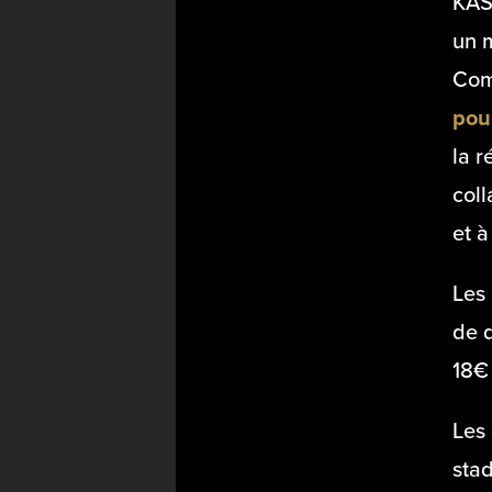
KAS 
un m
Com
pou
la r
coll
et à
Les
de d
18€ 
Les 
sta