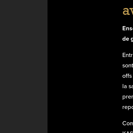
a
Ens
de 
Entr
sont
offs
la s
prem
repo
Com