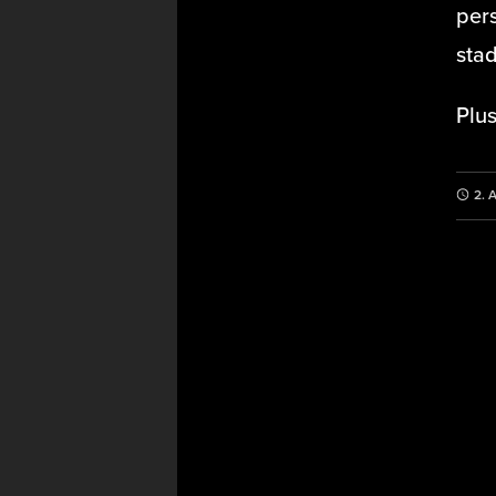
pers
stad
Plu
2. 