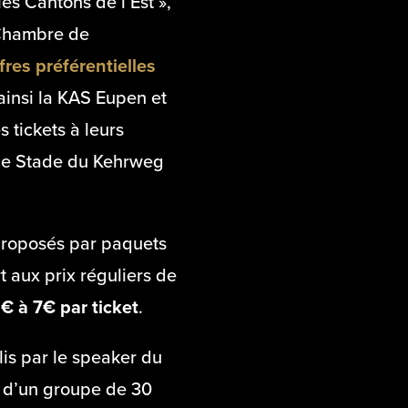
s Cantons de l’Est »,
 Chambre de
fres préférentielles
 ainsi la KAS Eupen et
s tickets à leurs
r le Stade du Kehrweg
 proposés par paquets
t aux prix réguliers de
€ à 7€ par ticket
.
lis par le speaker du
r d’un groupe de 30