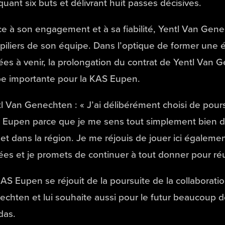
uant six buts et délivrant huit passes décisives.
e à son engagement et à sa fiabilité, Yentl Van Gen
piliers de son équipe. Dans l’optique de former une é
es à venir, la prolongation du contrat de Yentl Van 
e importante pour la KAS Eupen.
l Van Genechten : « J’ai délibérément choisi de pours
Eupen parce que je me sens tout simplement bien da
e et dans la région. Je me réjouis de jouer ici égalem
es et je promets de continuer à tout donner pour réus
AS Eupen se réjouit de la poursuite de la collaborati
chten et lui souhaite aussi pour le futur beaucoup d
das.