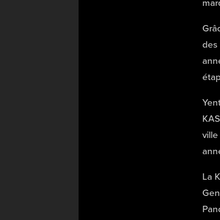
marq
Grâc
des 
anné
étap
Yent
KAS 
vill
anné
La K
Gene
Pan