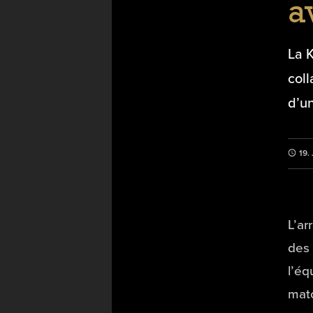
a
La 
coll
d’u
19.
L’ar
des 
l’éq
matc