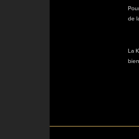
Pour
de l
La K
bien