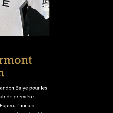
ermont
n
randon Baiye pour les
lub de première
 Eupen. L’ancien