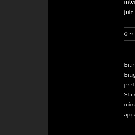
inte
juin
23.
Bran
Brug
prof
Stan
minu
appa