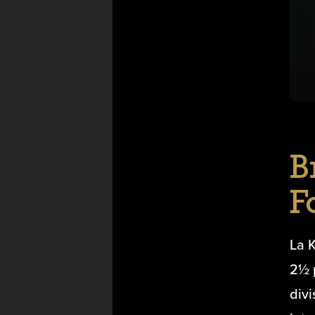
B
F
La 
2½ 
divi