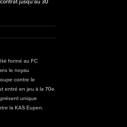
 contrat jusqu’au 30
été formé au FC
dans le noyau
coupe contre le
t entré en jeu à la 70e
’à présent unique
ontre la KAS Eupen.