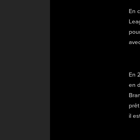
En c
Leag
pour
avec
En 2
en d
Bran
prêt
il e