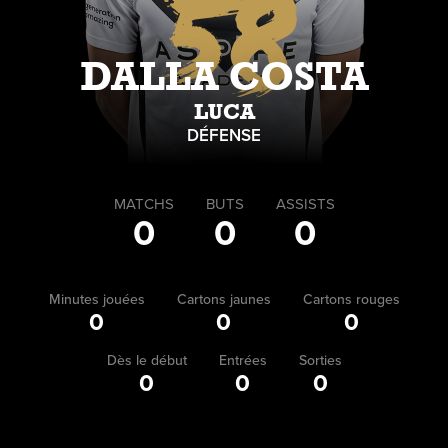
58
DALLA COSTA
LUCA
DÉFENSE
MATCHS
BUTS
ASSISTS
0
0
0
Minutes jouées
Cartons jaunes
Cartons rouges
0
0
0
Dès le début
Entrées
Sorties
0
0
0