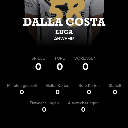
58
DALLA COSTA
LUCA
ABWEHR
SPIELE
TORE
VORLAGEN
0
0
0
Minuten gespielt
Gelbe Karten
Rote Karten
Startelf
0
0
0
0
Einwechslungen
Auswechslungen
0
0