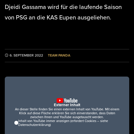
Djeidi Gassama wird für die laufende Saison
von PSG an die KAS Eupen ausgeliehen.
TEAM PANDA
6. SEPTEMBER 2022
Externer Inhalt
An dieser Stelle finden Sie einen externen Inhalt von YouTube. Mit einem
Klick auf diese Fläche erklären Sie sich einverstanden, dass Daten
zwischen Ihnen und YouTube ausgetauscht werden.
Inhalt von YouTube immer anzeigen (erfordert Cookies – siehe
Datenschutzerklärung)