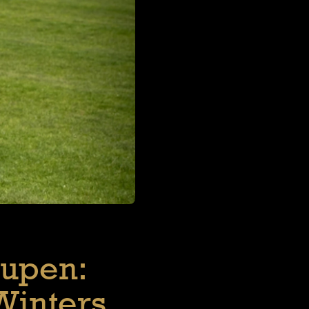
Eupen:
Winters