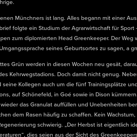
hrige.
renen Münchners ist lang. Alles begann mit einer Au
ief folgte ein Studium der Agrarwirtschaft für Sport
pen zum diplomierten Head Greenkeeper. Der Weg wa
 Umgangssprache seines Geburtsortes zu sagen, a g
ttes Grün werden in diesen Wochen neu gesät, darau
 des Kehrwegstadions. Doch damit nicht genug. Neb
d seine Kollegen auch um die fünf Trainingsplätze u
ons, auf Schönefeld, in Goé sowie in Dison kümmern
wieder das Granulat auffüllen und Unebenheiten bere
en dem Rasen häufig zu schaffen. Kein Wachstum, gu
 Regenerierung schwierig. „Der Herbst ist eigentlich 
turen“, dies seien aus der Sicht des Greenkeepers