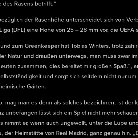
des Rasens betrifft.“
bezüglich der Rasenhöhe unterscheidet sich von Verb
Liga (DFL) eine Höhe von 25 – 28 mm vor, die UEFA 
 und zum Greenkeeper hat Tobias Winters, trotz zahl
 der Natur und draußen unterwegs, man muss zwar imme
Leuten zusammen, dies bereitet mir großen Spaß.“, a
 Selbstständigkeit und sorgt sich seitdem nicht nur 
heimische Gärten.
, mag man es denn als solches bezeichnen, ist der kr
nz unbefangen lässt sich ein Spiel nicht mehr schaue
dies nimmt er, wenn auch ungewollt, unter die Lupe u
, der Heimstätte von Real Madrid, ganz genau hin. „