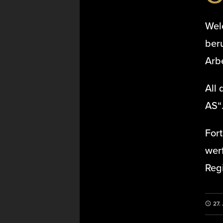
Welc
beru
Arbe
All
AS“
Fort
werf
Reg
27.