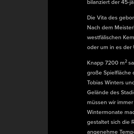
bilanziert der 45-jä
Die Vita des gebo
Nach dem Meisterbr
westfälischen Kem
oder um in es der
2
Knapp 7200 m
sa
große Spielfläche
Tobias Winters un
Gelände des Stadi
müssen wir immer 
Wintermonate mach
gestaltet sich die
angenehme Tempera