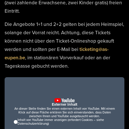
(zwei zahlende Erwachsene, zwei Kinder gratis) freien
Eintritt.
Die Angebote 1+1 und 2+2 gelten bei jedem Heimspiel,
solange der Vorrat reicht. Achtung, diese Tickets
können nicht über den Ticket-Onlineshop gekauft
werden und sollten per E-Mail bei
ticketing@as-
eupen.be
, im stationären Vorverkauf oder an der
Tageskasse gebucht werden.
Externer Inhalt
An dieser Stelle finden Sie einen externen Inhalt von YouTube. Mit einem
Klick auf diese Fläche erklären Sie sich einverstanden, dass Daten
zwischen Ihnen und YouTube ausgetauscht werden.
Inhalt von YouTube immer anzeigen (erfordert Cookies – siehe
Datenschutzerklärung)