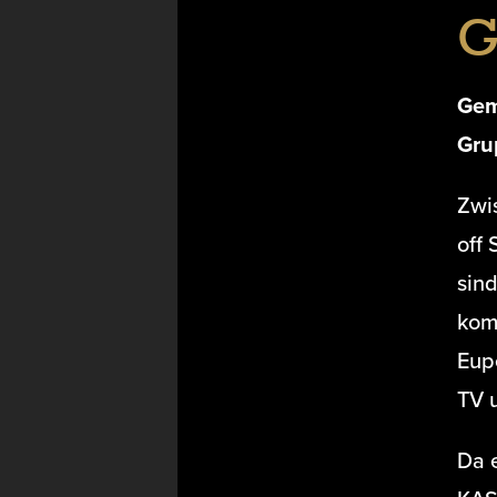
G
Gem
Gru
Zwis
off
sind
kom
Eupe
TV 
Da e