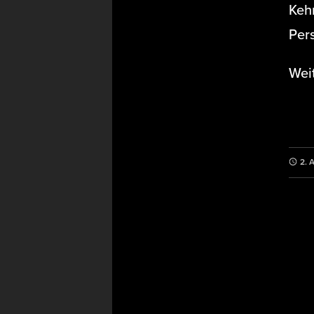
Keh
Per
Wei
2. 