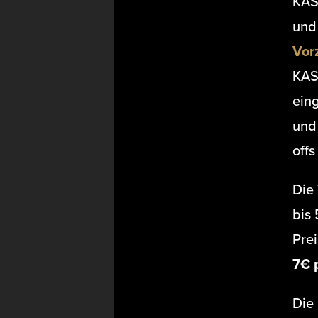
KAS
und
Vor
KAS
ein
und
offs
Die
bis 
Prei
7€ 
Die