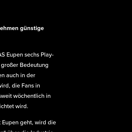
nehmen günstige
KAS Eupen sechs Play-
on großer Bedeutung
en auch in der
rd, die Fans in
sweit wöchentlich in
chtet wird.
t Eupen geht, wird die