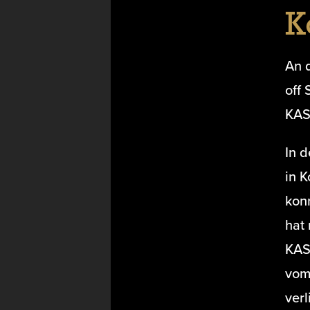
K
An 
off 
KAS
In d
in K
konn
hat
KAS
vom 
verl