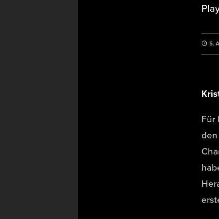
Play
5. 
Kris
Für 
den 
Chan
habe
Her
erst