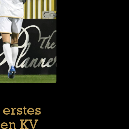
 erstes
den KV