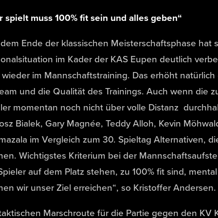
 spielt muss 100% fit sein und alles geben“
 dem Ende der klassischen Meisterschaftsphase hat s
onalsituation im Kader der KAS Eupen deutlich verbess
 wieder im Mannschaftstraining. Das erhöht natürli
eam und die Qualität des Trainings. Auch wenn die zu
ler momentan noch nicht über volle Distanz durchha
tosz Bialek, Gary Magnée, Teddy Alloh, Kevin Möhwa
mazala im Vergleich zum 30. Spieltag Alternativen, d
en. Wichtigstes Kriterium bei der Mannschaftsaufstel
Spieler auf dem Platz stehen, zu 100% fit sind, menta
en wir unser Ziel erreichen“, so Kristoffer Andersen.
taktischen Marschroute für die Partie gegen den KV Ko