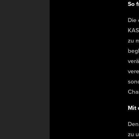
So f
Die 
KAS 
zu 
begl
verä
vere
sond
Chan
Mit
Den 
zu u