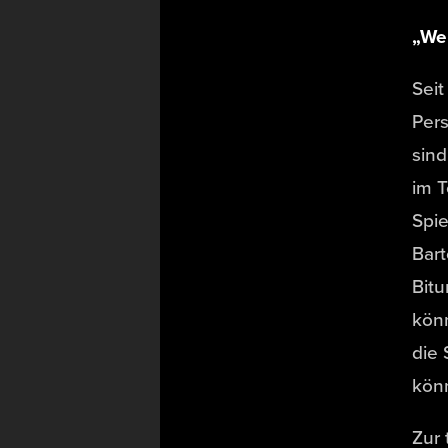
„Wer
Seit
Pers
sind
im T
Spie
Bar
Bitu
könn
die 
könn
Zur 