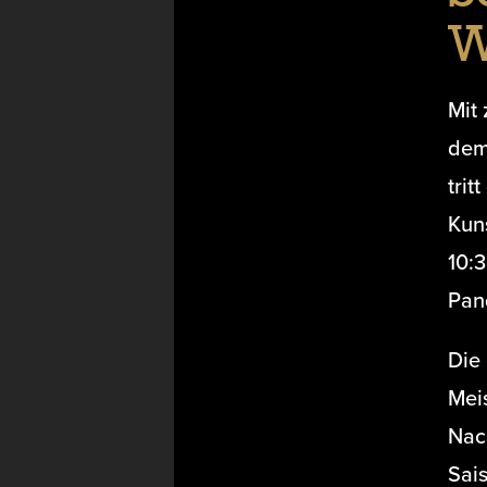
W
Mit
dem 
tri
Kun
10:
Pan
Die
Mei
Nac
Sai