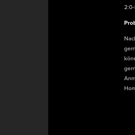
2:0-
Pro
Nac
gern
kön
ger
Anm
Hom