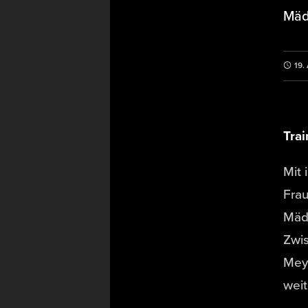
Mäd
19.
Trai
Mit
Frau
Mädc
Zwis
Meye
weit