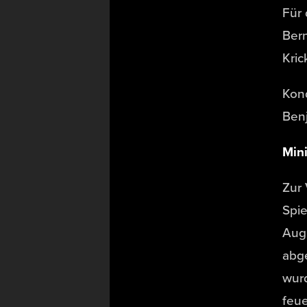
Für 
Bern
Kric
Kond
Benj
Mini
Zur 
Spi
Aug
abg
wur
feu