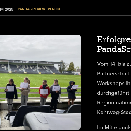
PANDAS REVIEW
VEREIN
MAI 2025
Erfolgre
PandaSc
Vom 14. bis z
Partnerschaf
Workshops ih
durchgeführt.
Region nahme
Kehrweg-Stadi
Im Mittelpun