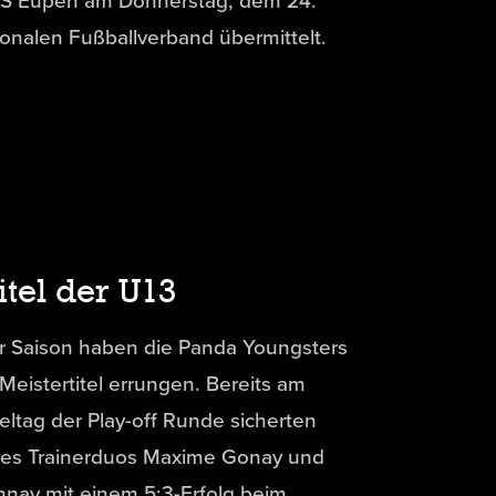
S Eupen am Donnerstag, dem 24.
ionalen Fußballverband übermittelt.
itel der U13
er Saison haben die Panda Youngsters
Meistertitel errungen. Bereits am
ieltag der Play-off Runde sicherten
 des Trainerduos Maxime Gonay und
nay mit einem 5:3-Erfolg beim