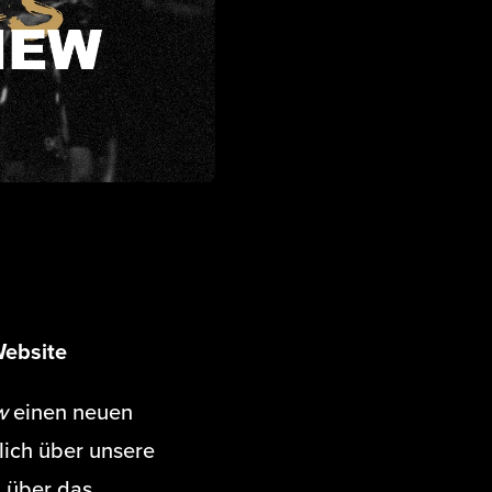
Website
w
einen neuen
lich über unsere
g über das