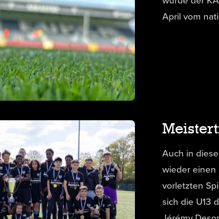
wurde der KA
April vom nat
Meistert
Auch in dies
wieder einen 
vorletzten Sp
sich die U13
Jérémy Deson