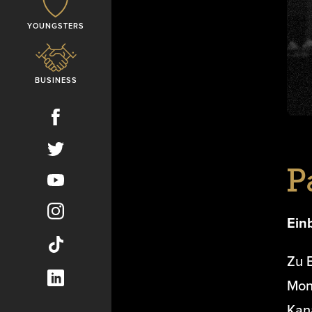
YOUNGSTERS
BUSINESS
P
Ein
Zu 
Mona
Kan