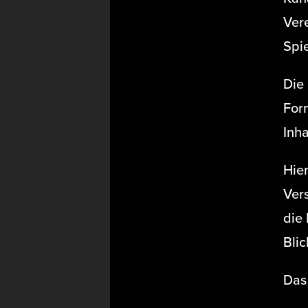
Ver
Spie
Die 
For
Inh
Hier
Ver
die
Blic
Das