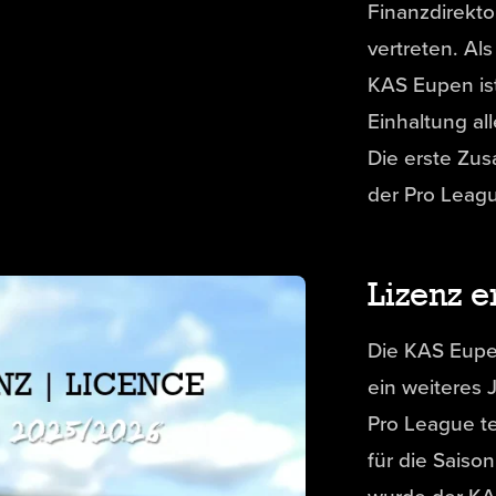
Finanzdirekt
vertreten. Al
KAS Eupen ist
Einhaltung al
Die erste Zu
der Pro Leagu
Lizenz e
Die KAS Eupe
ein weiteres 
Pro League te
für die Sais