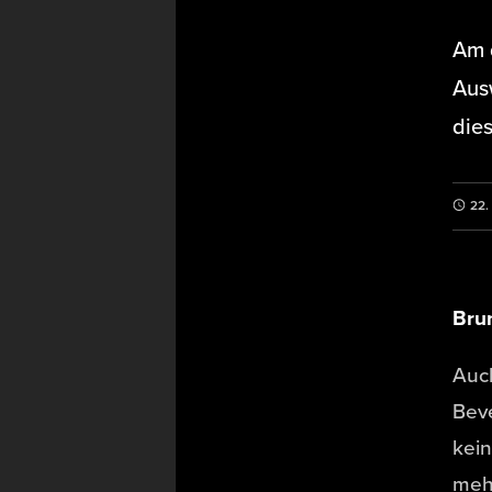
Am d
Ausw
die
22.
Brun
Auc
Beve
kein
mehr