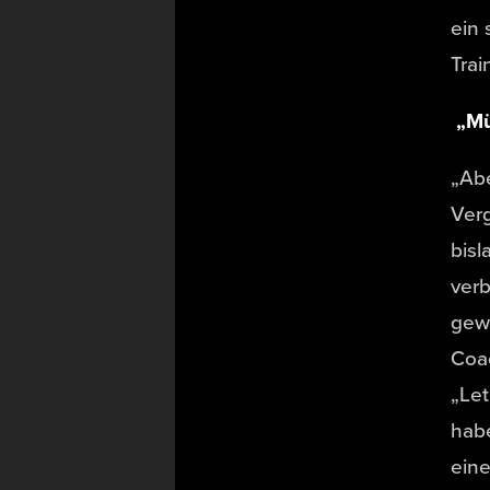
ein 
Trai
„Mü
„Abe
Verg
bisl
verb
gewi
Coac
„Le
habe
eine