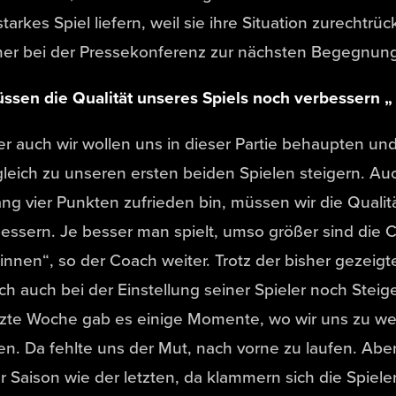
starkes Spiel liefern, weil sie ihre Situation zurechtrü
ner bei der Pressekonferenz zur nächsten Begegnun
ssen die Qualität unseres Spiels noch verbessern „
r auch wir wollen uns in dieser Partie behaupten und
leich zu unseren ersten beiden Spielen steigern. Au
ang vier Punkten zufrieden bin, müssen wir die Qualit
essern. Je besser man spielt, umso größer sind die 
nnen“, so der Coach weiter. Trotz der bisher gezeigt
h auch bei der Einstellung seiner Spieler noch Steig
tzte Woche gab es einige Momente, wo wir uns zu w
n. Da fehlte uns der Mut, nach vorne zu laufen. Aber
r Saison wie der letzten, da klammern sich die Spiele