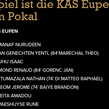
piel ist die KAS Eup
m Pokal
S EUPEN
MANAF NURUDEEN
AN GENECHTEN YENTL (84’MARECHAL THEO)
UHU ISAAC
MOND RENAUD (84′ GORENC JAN)
BITUMAZALA NATHAN (74′ DI MATTEO RAPHAEL)
DEOM JEROME (74′ BAIYE BRANDON)
KEITA AMADOU
PAESHUYSE RUNE