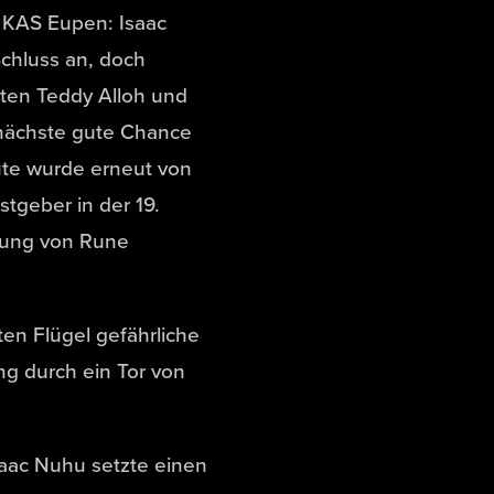
e KAS Eupen: Isaac
chluss an, doch
ssten Teddy Alloh und
 nächste gute Chance
nute wurde erneut von
tgeber in der 19.
gung von Rune
en Flügel gefährliche
ng durch ein Tor von
saac Nuhu setzte einen