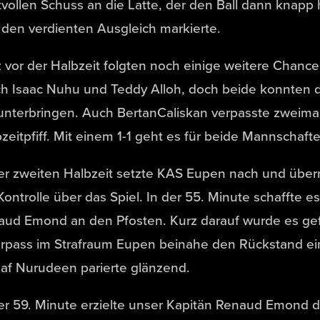
tvollen Schuss an die Latte, der den Ball dann knapp h
den verdienten Ausgleich markierte.
 vor der Halbzeit folgten noch einige weitere Chanc
h Isaac Nuhu und Teddy Alloh, doch beide konnten de
unterbringen. Auch BertanCaliskan verpasste zweima
zeitpfiff. Mit einem 1-1 geht es für beide Mannschafte
der zweiten Halbzeit setzte KAS Eupen nach und üb
Kontrolle über das Spiel. In der 55. Minute schaffte e
ud Emond an den Pfosten. Kurz darauf wurde es gefäh
rpass im Strafraum Eupen beinahe den Rückstand ei
af Nurudeen parierte glänzend.
er 59. Minute erzielte unser Kapitän Renaud Emond d