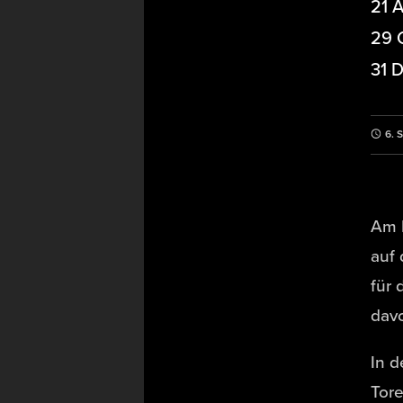
21 
29
31 
6. 
Am 
auf
für 
davo
In d
Tore