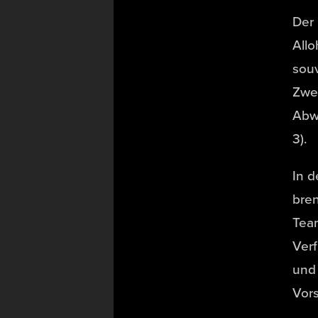
Der 
Allo
souv
Zwe
Abw
3).
In 
bren
Tea
Verf
und 
Vors