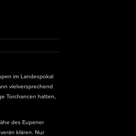
Eupen im Landespokal
ann vielversprechend
ige Torchancen hatten,
 Nähe des Eupener
verän klären. Nur