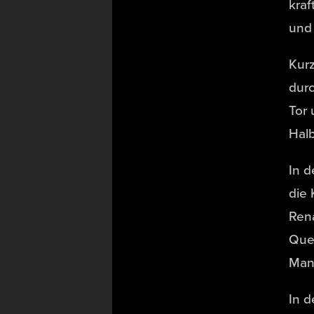
kraf
und 
Kurz
durc
Tor 
Halb
In 
die 
Rena
Que
Man
In d