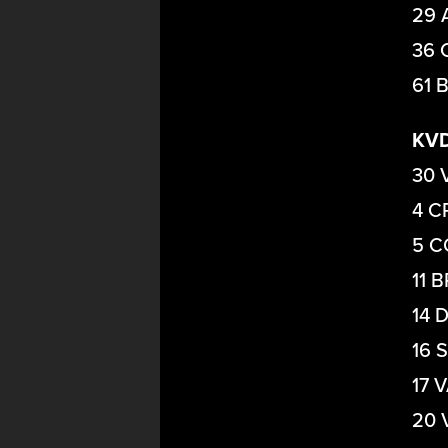
29 
36 
61 
KV
30 
4 C
5 C
11 
14 
16 
17 
20 