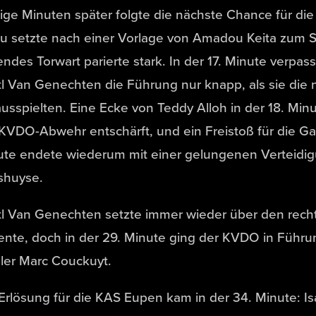
ge Minuten später folgte die nächste Chance für di
u setzte nach einer Vorlage von Amadou Keita zum S
ndes Torwart parierte stark. In der 17. Minute verpa
l Van Genechten die Führung nur knapp, als sie die
usspielten. Eine Ecke von Teddy Alloh in der 18. Mi
KVDO-Abwehr entschärft, und ein Freistoß für die Gas
ute endete wiederum mit einer gelungenen Verteidi
shuyse.
l Van Genechten setzte immer wieder über den recht
nte, doch in der 29. Minute ging der KVDO in Führu
ler Marc Couckuyt.
Erlösung für die KAS Eupen kam in der 34. Minute: I