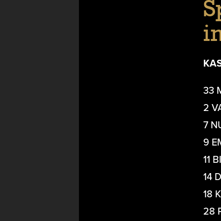
S
i
KA
33 
2 V
7 N
9 E
11 
14 
18 
28 