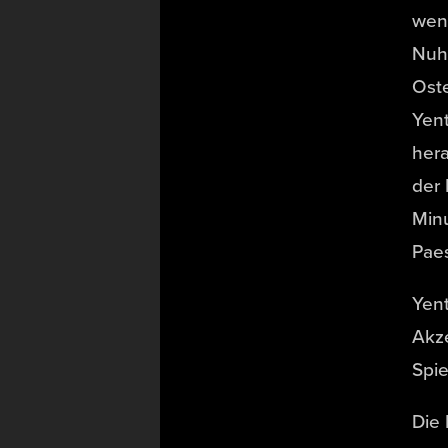
weni
Nuh
Oste
Yent
hera
der 
Min
Pae
Yent
Akze
Spie
Die 