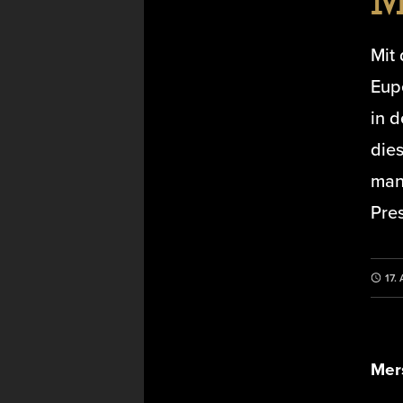
M
Mit
Eup
in 
die
man
Pre
17.
Mers