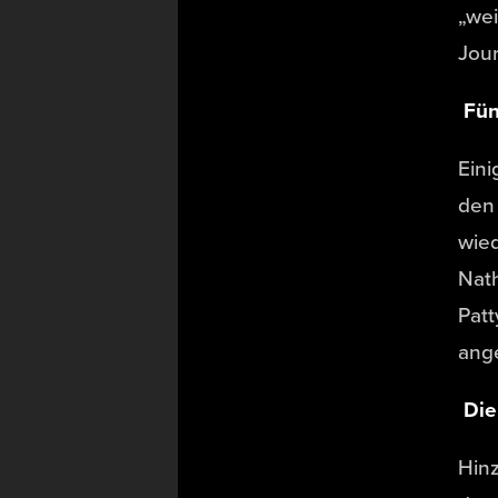
„wei
Jour
Fün
Eini
den 
wied
Nat
Patt
ange
Die
Hin