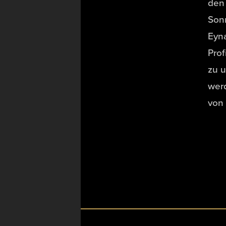
den 
Son
Eyna
Prof
zu u
werd
von 