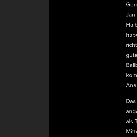
Gen
Jan 
Halb
habe
rich
gute
Ball
komp
Ana
Das
ange
als 
Mitt