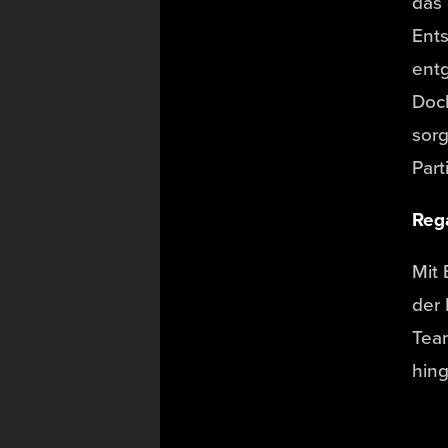
das 
Ents
entg
Doch
sorg
Par
Rega
Mit 
der 
Team
hin