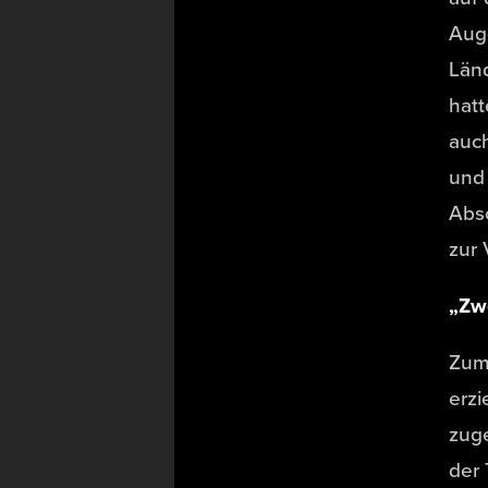
Aug
Län
hatt
auch
und 
Absc
zur 
„Zw
Zum 
erzi
zuge
der 