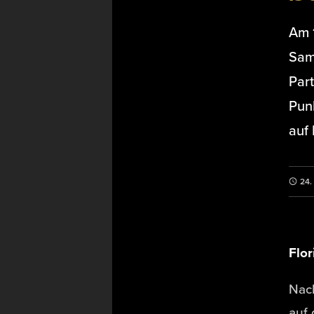
Am 1
Sam
Par
Punk
auf 
24
Flo
Nach
auf 