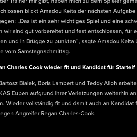
der Trainer mir gibt, haben mich zu dem Spieler gemach
chlossen blickt Amadou Keita der nächsten Aufgabe 
egen: „Das ist ein sehr wichtiges Spiel und eine sch
 wir sind gut vorbereitet und fest entschlossen, für
en und in Brügge zu punkten“, sagte Amadou Keita b
tie vom Samstagnachmittag.
n Charles Cook wieder fit und Kandidat für Startelf
Bartosz Bialek, Boris Lambert und Teddy Alloh arbeite
KAS Eupen aufgrund ihrer Verletzungen weiterhin an 
. Wieder vollständig fit und damit auch an Kandidat für
gegen Angreifer Regan Charles-Cook.