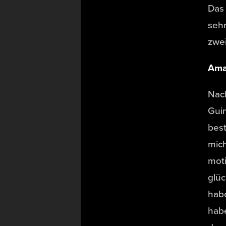
Das 
sehr
zwei
Ama
Nach
Gui
best
mich
moti
glüc
hab
habe