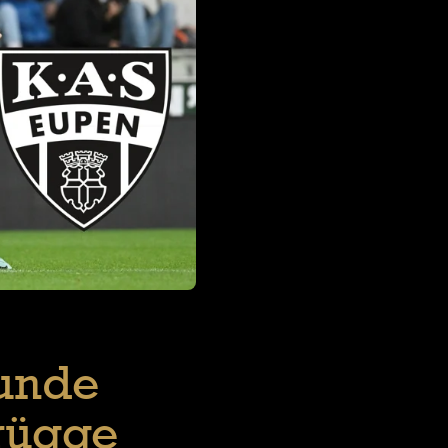
runde
rügge