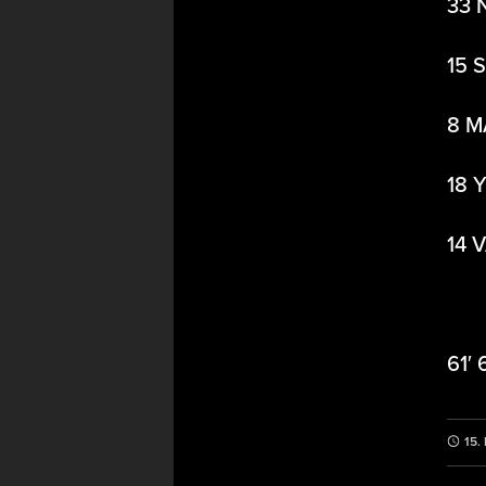
33 
15 
8 M
18 
14 
61′
15.