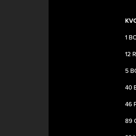
KV
1 B
12 
5 B
40 
46 
89 