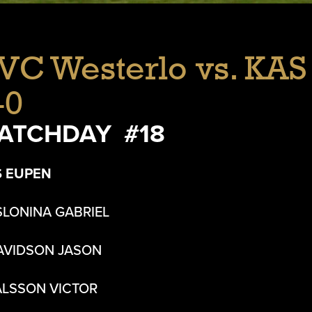
VC Westerlo vs. KA
-0
ATCHDAY #18
S EUPEN
SLONINA GABRIEL
AVIDSON JASON
ALSSON VICTOR