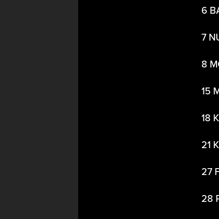
6 B
7 N
8 M
15 
18 
21 
27 
28 