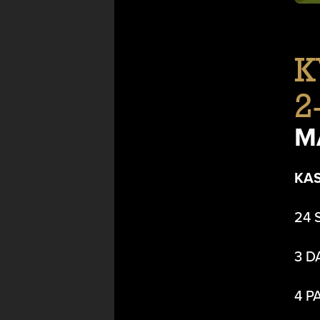
K
2
M
KA
24 
3 D
4 P