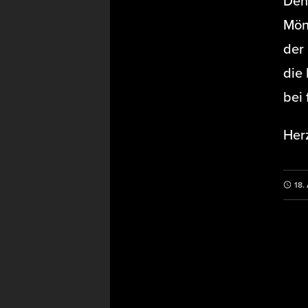
Den
Mön
der 
die
bei 
Herz
18.