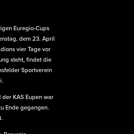
rigen Euregio-Cups
stag, dem 23. April
dions vier Tage vor
ng steht, findet die
nsfelder Sportverein
i.
d der KAS Eupen war
 zu Ende gegangen.
t.