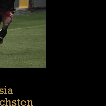
sia
chsten