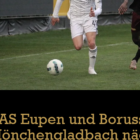
AS Eupen und Borus
önchengladbach nä