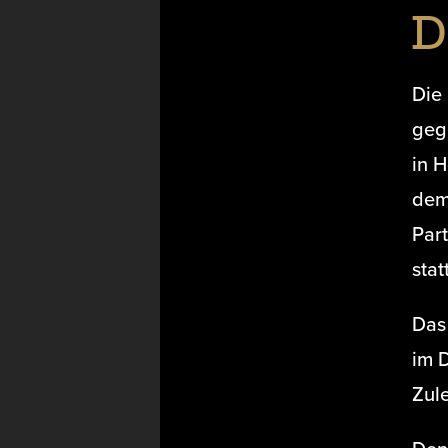
D
Die
geg
in H
dem 
Par
stat
Das
im 
Zule