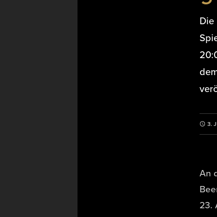
Die 
Spi
20:
dem
verö
3. 
An d
Beer
23.