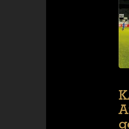
K
A
g