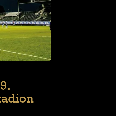
9.
tadion