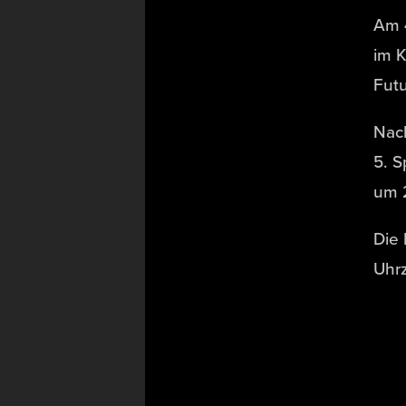
Am 4
im 
Futu
Nac
5. S
um 
Die
Uhrz