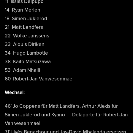
11 Issias Delpupo
14 Ryan Merlen
18 Simen Juklerod
21 Matt Lendfers
22 Wolke Janssens
33 Alouis Diriken
34 Hugo Lambotte
38 Kaito Matsuzawa
53 Adam Nhaili
60 Robert-Jan Vanwesenmael
Wechsel:
46′ Jo Coppens für Matt Landfers, Arthur Alexis für
Simen Juklerod und Kyano Delaporte für Robert-Jan
Van,wesenmael
71′ Illyès Benachour und Jay-David Mbalanda ersetzen