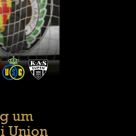
ag um
i Union