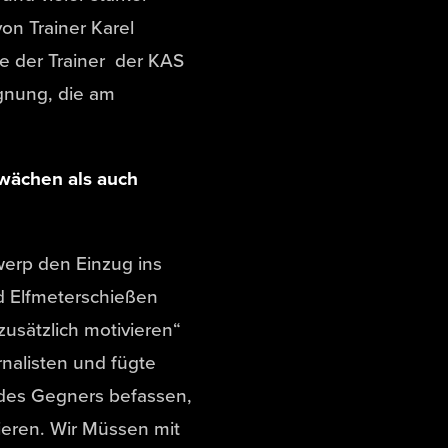
on Trainer Karel
te der Trainer der KAS
gnung, die am
hwächen als auch
erp den Einzug ins
d Elfmeterschießen
usätzlich motivieren“
rnalisten und fügte
 des Gegners befassen,
rieren. Wir Müssen mit