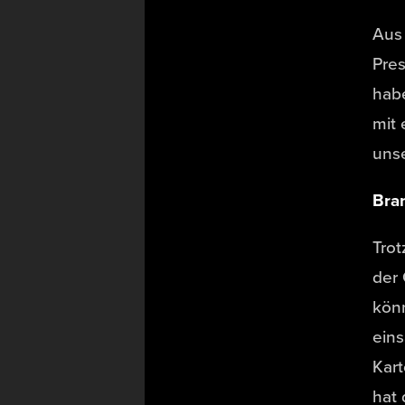
Aus 
Pres
habe
mit 
uns
Bra
Trot
der 
könn
eins
Kart
hat 