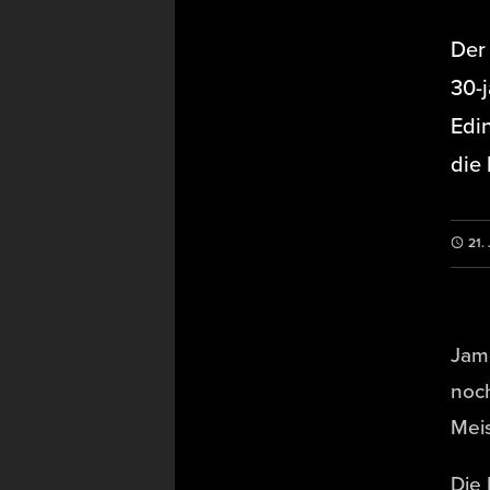
Der
30-j
Edi
die 
21.
Jam
noch
Meis
Die 