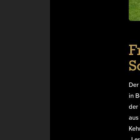
F
S
Der
in B
der
aus
Keh
„Ler