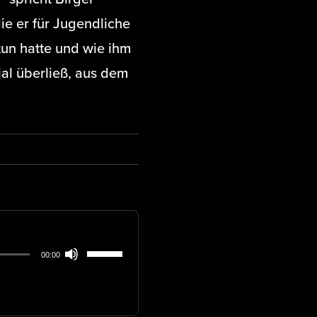
ie er für Jugendliche
 tun hatte und wie ihm
al überließ, aus dem
Pfeiltasten
00:00
Hoch/Runter
benutzen,
um
die
Lautstärke