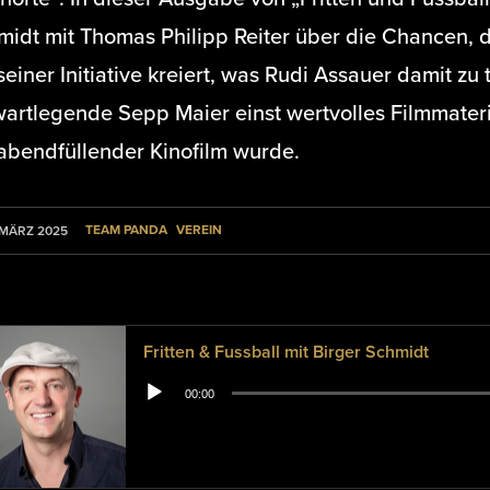
midt mit Thomas Philipp Reiter über die Chancen, d
seiner Initiative kreiert, was Rudi Assauer damit zu
wartlegende Sepp Maier einst wertvolles Filmmateri
 abendfüllender Kinofilm wurde.
TEAM PANDA
VEREIN
 MÄRZ 2025
Fritten & Fussball mit Birger Schmidt
Audio-
00:00
Player