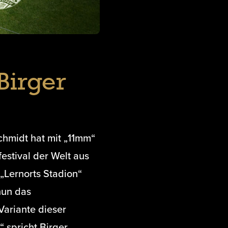
 Birger
hmidt hat mit „11mm“
festival der Welt aus
„Lernorts Stadion“
nun das
ariante dieser
“ spricht Birger