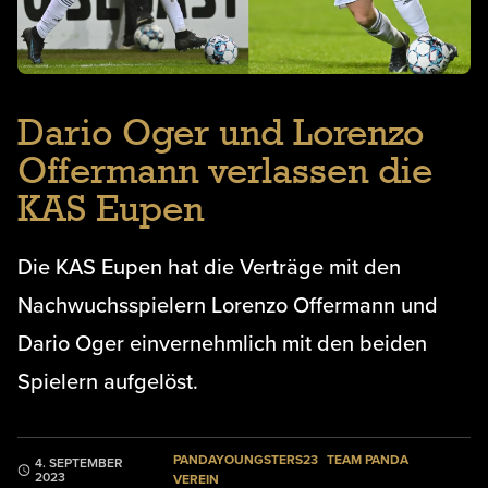
Dario Oger und Lorenzo
Offermann verlassen die
KAS Eupen
Die KAS Eupen hat die Verträge mit den
Nachwuchsspielern Lorenzo Offermann und
Dario Oger einvernehmlich mit den beiden
Spielern aufgelöst.
PANDAYOUNGSTERS23
TEAM PANDA
4. SEPTEMBER
2023
VEREIN