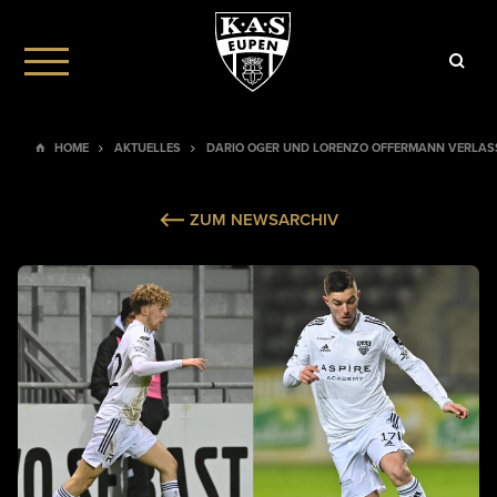
HOME
AKTUELLES
DARIO OGER UND LORENZO OFFERMANN VERLASS
ZUM NEWSARCHIV