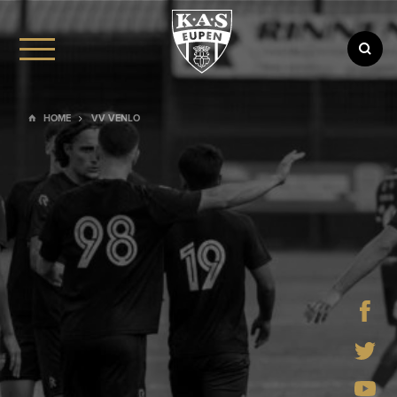
BARRIEREFREIHEIT
STADIONORDNUNG
AGB
HOME
VV VENLO