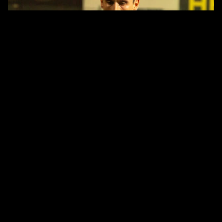
FANS
TEAM PANDA
Yentl Van Genechten für die nächsten zwei
Spiele gesperrt
1. OKTOBER 2025