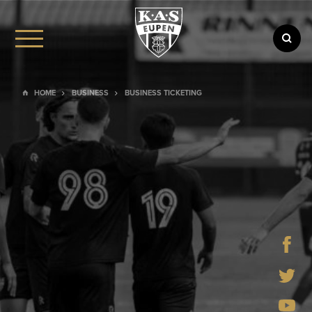
BARRIEREFREIHEIT
STADIONORDNUNG
AGB
HOME
BUSINESS
BUSINESS TICKETING