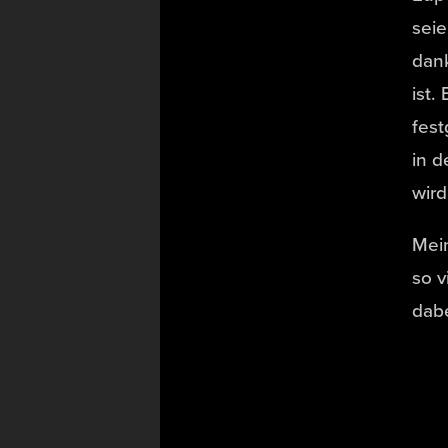
seie
dank
ist.
fest
in d
wird
Mein
so v
dabe