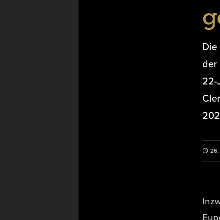
g
Die
der 
22-
Cle
202
26.
Inzw
Eup