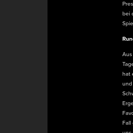
Pres
bei 
Spie
Run
Aus 
Tage
hat 
und 
Sch
Erge
Favo
Fall
uns 