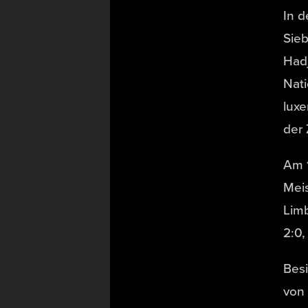
In 
Sie
Hadj
Nati
luxe
der
Am 1
Meis
Limb
2:0,
Besi
von 