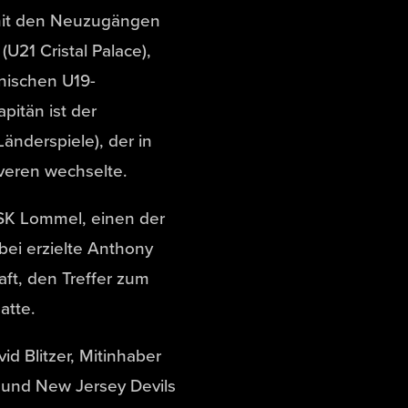
 mit den Neuzugängen
21 Cristal Palace),
nischen U19-
pitän ist der
änderspiele), der in
eren wechselte.
 SK Lommel, einen der
bei erzielte Anthony
ft, den Treffer zum
atte.
id Blitzer, Mitinhaber
s und New Jersey Devils