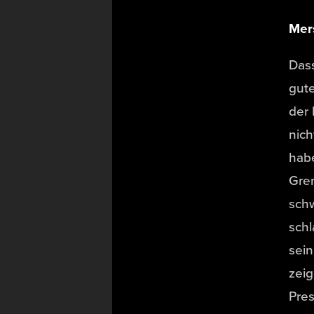
Mer
Dass
gute
der
nich
hab
Gren
schw
schl
sein
zeig
Pres