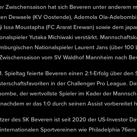
der Zwischensaison hat sich Beveren unter anderem
ben Dewaele (KV Oostende), Ademola Ola-Adebombi (U
i Issa Moustapha (FC Ararat Erewan) sowie dem japa
onalspieler Yutaka Michiwaki verstärkt. Mannschaftska
mburgischen Nationalspieler Laurent Jans (über 100 L
 Zwischensaison vom SV Waldhof Mannheim nach Bev
. Spieltag feierte Beveren einen 2:1-Erfolg über den
terschaftsfavoriten in der Challenger Pro League. Da
ombe, der wertvollste Spieler im Kader der Mannscha
 nachdem er das 1:0 durch seinen Assist vorbereitet h
tzer des SK Beveren ist seit 2020 der US-Investor Dav
internationalen Sportvereinen wie Philadelphia 76er