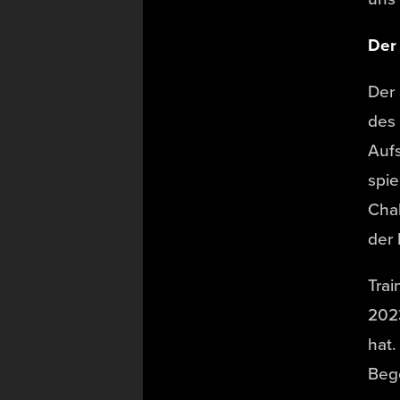
Der
Der
des 
Aufs
spie
Chal
der 
Trai
202
hat.
Bege