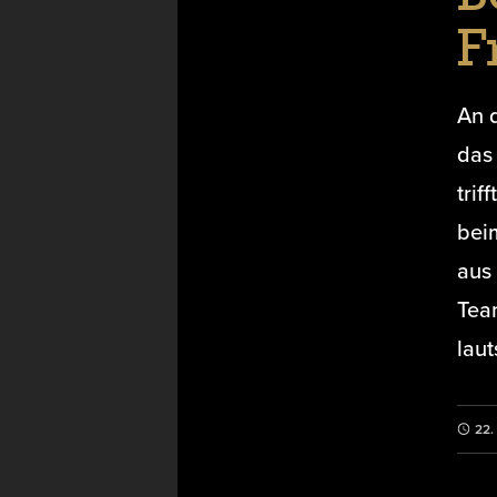
F
An 
das
tri
beim
aus 
Tea
laut
22.