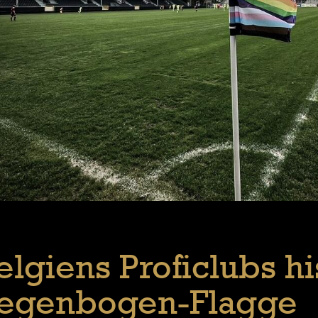
elgiens Proficlubs h
egenbogen-Flagge