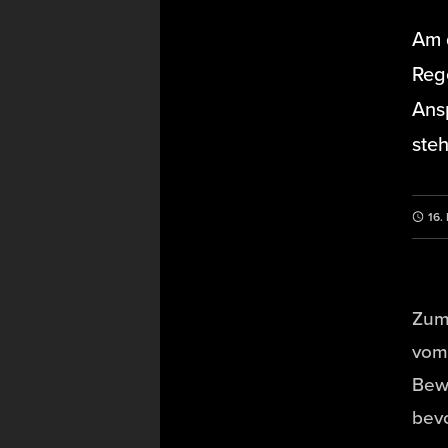
Am d
Reg
Ans
steh
16.
Zum
vom
Bew
bev