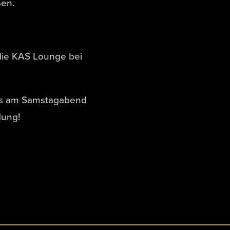
ßen.
 die KAS Lounge bei
ans am Samstagabend
dung!