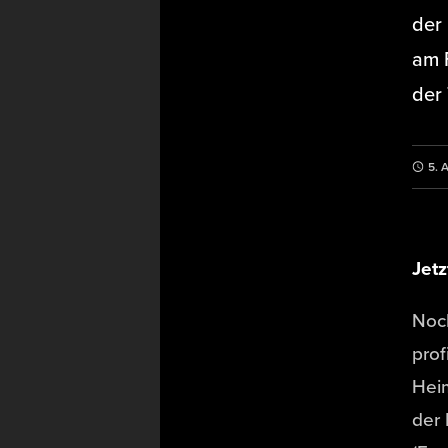
der 
am 
der
5. 
Jet
Noch
prof
Hei
der