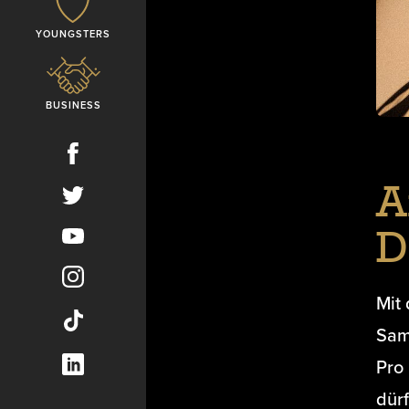
YOUNGSTERS
BUSINESS
A
D
Mit
Sam
Pro 
dür