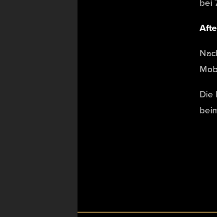
bei 
Aft
Nach
Mobi
Die 
beim