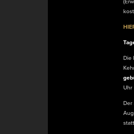
(Erw
kost
HIE
Tage
Die 
Kehr
geb
Uhr
Der
Augu
statt