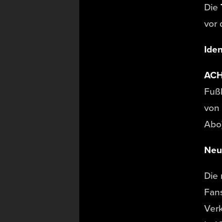
Die
vor 
Iden
AC
Fußb
von 
Abo
Neu
Die 
Fan
Verk