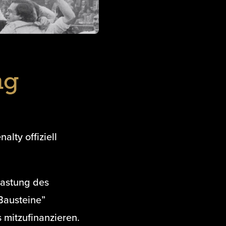
ng
lty offiziell
lastung des
Bausteine”
 mitzufinanzieren.