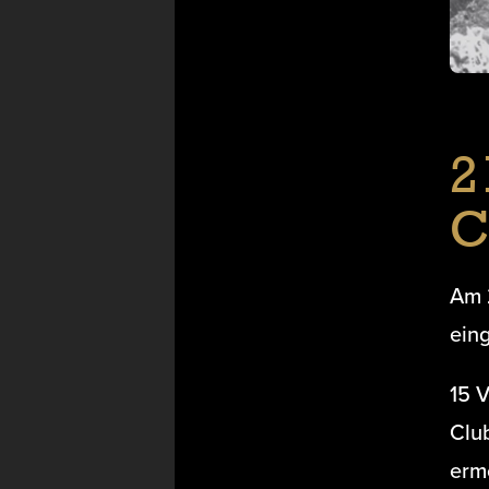
2
C
Am 
ein
15 
Clu
erm