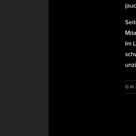
(au
Seit
Mita
Im L
sch
unz
21.